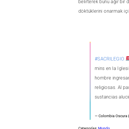
belirterek bunu ağır bir 
döktüklerini onarmak iç
#SACRILEGIO
mins en la Igles
hombre ingresar
religiosas. Al p
sustancias alu
— Colombia Oscura
Categorías:
Mundo