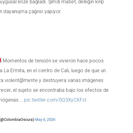
duygusal krize bağladı. Şimdi mabet, deliliğin kırıp
in dayanışma çağrısı yapıyor.
Momentos de tensión se vivieron hace pocos
ia La Ermita, en el centro de Cali, luego de que un
a violent@mente y destruyera varias imágenes
arecer, el sujeto se encontraba bajo los efectos de
cinógenas.…
pic.twitter.com/0Q3XyCXFcl
 (@ColombiaOscura)
May 6, 2026