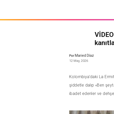
VİDEO:
kanıtla
Maried Díaz
Por
12 May, 2026
Kolombiya’daki La Ermit
şiddetle dalıp «Ben şey
ibadet edenler ve dehşet