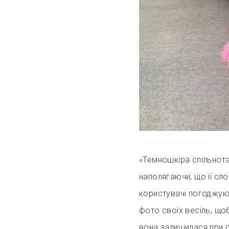
«Темношкіра спільнот
наполягаючи, що її сл
користувачі погоджують
фото своїх весіль, що
вона залишилася при с