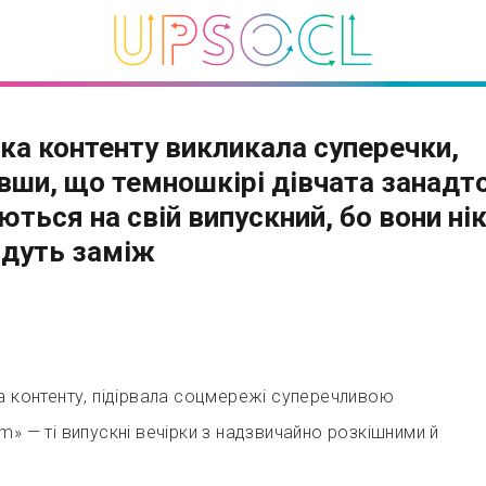
ка контенту викликала суперечки,
вши, що темношкірі дівчата занадт
ються на свій випускний, бо вони ні
йдуть заміж
а контенту, підірвала соцмережі суперечливою
m» — ті випускні вечірки з надзвичайно розкішними й