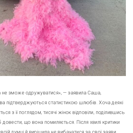
а не зможе одружуватися», — заявила Саша,
ова підтверджуються статистикою шлюбів. Хоча деякі
ся з її поглядом, тисячі жінок відповіли, поділившись
б довести, що вона помиляється. Після хвилі критики
воїй думці й вирішила не вибачатися за свої заяви.