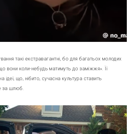
кування такі екстравагантні, бо для багатьох молодих
що вони коли-небудь матимуть до заміжжя». Її
а ідеї, що, нібито, сучасна культура ставить
е за шлюб.