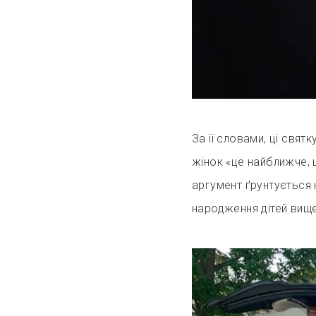
За її словами, ці свят
жінок «це найближче, 
аргумент ґрунтується н
народження дітей вищ