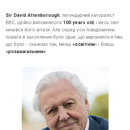
Sir David Attenborough
, легендарний натураліст
BBC, щойно виповнилося
100 years old
, і весь світ
кинувся його вітати. Але серед усіх повідомлень
поваги й захоплення було одне, що вирізнялося тим,
що було… скажімо так, менш
«освітнім
» і більш
«розважальним»