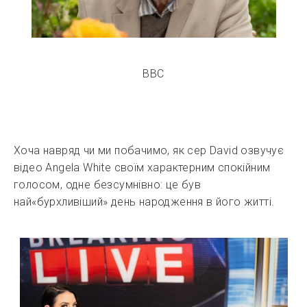
BBC
Хоча навряд чи ми побачимо, як сер David озвучує
відео Angela White своїм характерним спокійним
голосом, одне безсумнівно: це був
най«бурхливіший» день народження в його житті.