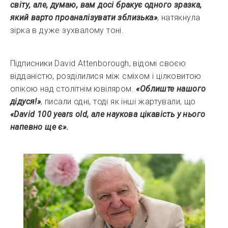
світу, але, думаю, вам досі бракує одного зразка,
який варто проаналізувати зблизька»
, натякнула
зірка в дуже зухвалому тоні.
Підписники David Attenborough, відомі своєю
відданістю, розділилися між сміхом і цілковитою
опікою над столітнім ювіляром.
«Облиште нашого
дідуся!»
, писали одні, тоді як інші жартували, що
«David 100 years old, але наукова цікавість у нього
напевно ще є»
.