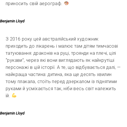
приносить свій аерограф.
Benjamin Lloyd
З 2016 року цей австралійський художник
приходить до лікарень і малює там дітям тимчасові
татуювання: драконів на руці, троянди на плечі, цілі
“рукави”, через які вони виглядають як найкрутіші
персонажі в цій історії. А те, що відбувається далі, —
найкраща частина: дитина, яка ще десять хвилин
тому плакала, стоїть перед дзеркалом із піднятими
руками й усміхається так, ніби весь світ належить
їй.
Benjamin Lloyd