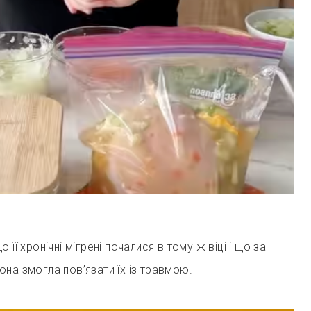
 її хронічні мігрені почалися в тому ж віці і що за
на змогла пов’язати їх із травмою.