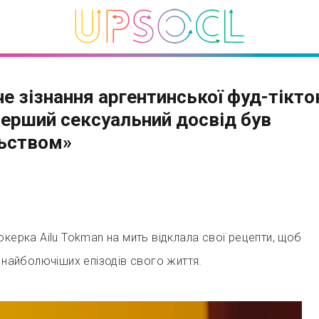
е зізнання аргентинської фуд-тікто
перший сексуальний досвід був
ьством»
окерка Ailu Tokman на мить відклала свої рецепти, щоб
з найболючіших епізодів свого життя.