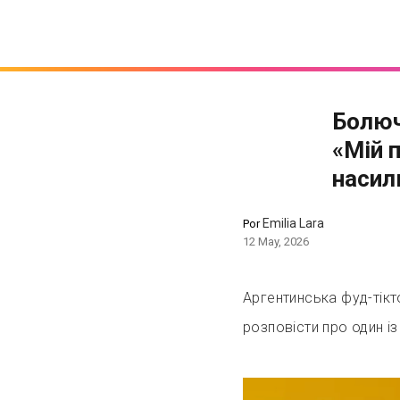
Болюч
«Мій 
насил
Emilia Lara
Por
12 May, 2026
Аргентинська фуд-тікт
розповісти про один і