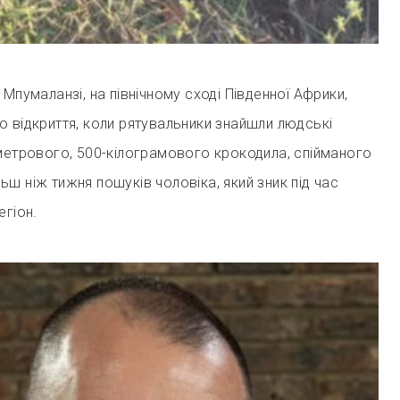
Мпумаланзі, на північному сході Південної Африки,
 відкриття, коли рятувальники знайшли людські
метрового, 500-кілограмового крокодила, спійманого
ільш ніж тижня пошуків чоловіка, який зник під час
егіон.