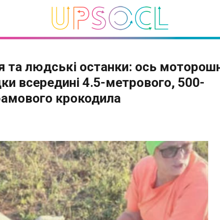
я та людські останки: ось моторошн
дки всередині 4.5-метрового, 500-
рамового крокодила