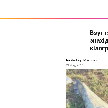
Взутт
знахі
кілог
Rodrigo Martínez
Por
13 May, 2026