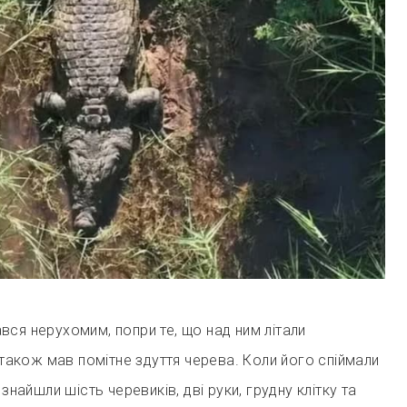
ся нерухомим, попри те, що над ним літали
а також мав помітне здуття черева. Коли його спіймали
 знайшли шість черевиків, дві руки, грудну клітку та