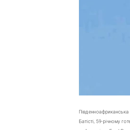
Південноафриканська 
Батісті, 59-річному го