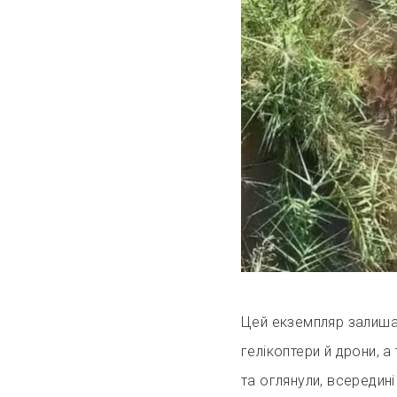
Цей екземпляр залишав
гелікоптери й дрони, 
та оглянули, всередині