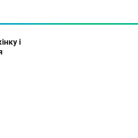
інку і
я