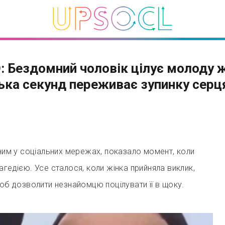
: Бездомний чоловік цілує молоду ж
лька секунд переживає зупинку серц
сним у соціальних мережах, показало момент, коли
агедією. Усе сталося, коли жінка прийняла виклик,
щоб дозволити незнайомцю поцілувати її в щоку.