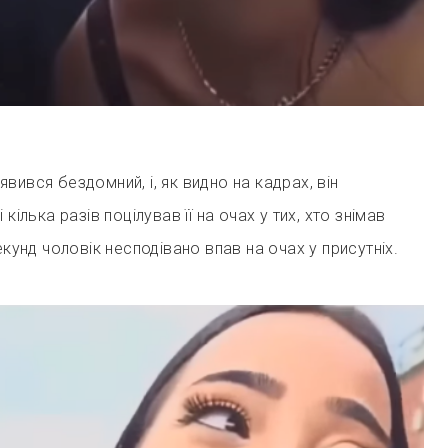
вився бездомний, і, як видно на кадрах, він
кілька разів поцілував її на очах у тих, хто знімав
екунд чоловік несподівано впав на очах у присутніх.