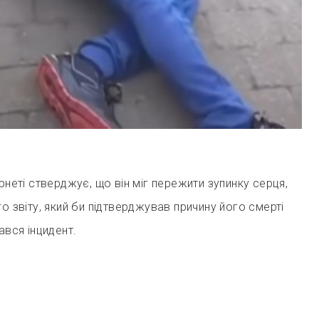
рнеті стверджує, що він міг пережити зупинку серця,
о звіту, який би підтверджував причину його смерті
ався інцидент.