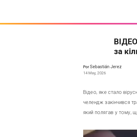
ВІДЕО
за кі
Sebastián Jerez
Por
14 May, 2026
Відео, яке стало віру
челендж закінчився тр
який полягав у тому, 