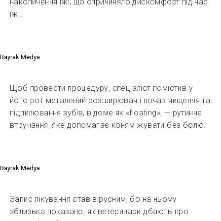
накопичення їжі, що спричиняло дискомфорт під час
їжі.
Bayrak Medya
Щоб провести процедуру, спеціаліст помістив у
його рот металевий розширювач і почав чищення та
підпилювання зубів, відоме як «floating», — рутинне
втручання, яке допомагає коням жувати без болю.
Bayrak Medya
Запис лікування став вірусним, бо на ньому
зблизька показано, як ветеринари дбають про