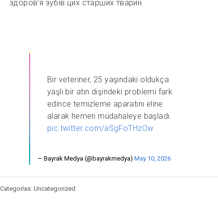
здоров’я зубів цих старших тварин.
Bir veteriner, 25 yaşındaki oldukça
yaşlı bir atın dişindeki problemi fark
edince temizleme aparatını eline
alarak hemen müdahaleye başladı.
pic.twitter.com/aSgFoTHzOw
— Bayrak Medya (@bayrakmedya)
May 10, 2026
Categorías: Uncategorized