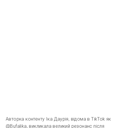
Авторка контенту Іка Даурія, відома в TikTok як
@Bufalika, викликала великий резонанс після