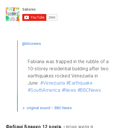
@bbcnews
Fabiana was trapped in the rubble of a
10-storey residential building after two
earthquakes rocked Venezuela in
June.
#Venezuela
#Earthquake
#SouthAmerica
#News
#BBCNews
♬ original sound – BBC News
Фабіані Бланко
12 років,
і вона жила в