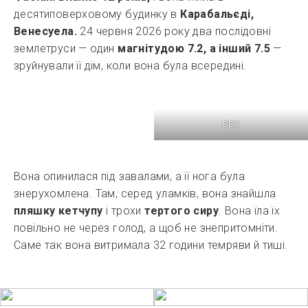
десятиповерховому будинку в
Карабальєді,
Венесуела.
24 червня 2026 року два послідовні
землетруси — один
магнітудою 7.2, а інший 7.5
—
зруйнували її дім, коли вона була всередині.
BBC
Вона опинилася під завалами, а її нога була
знерухомлена. Там, серед уламків, вона знайшла
пляшку кетчупу
і трохи
тертого сиру
. Вона їла їх
повільно не через голод, а щоб не знепритомніти.
Саме так вона витримала 32 години темряви й тиші.