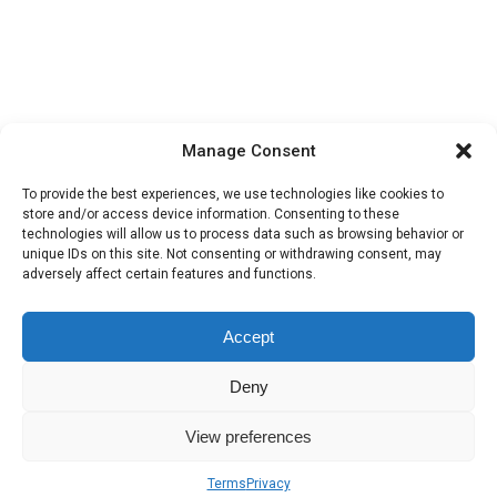
Manage Consent
To provide the best experiences, we use technologies like cookies to
store and/or access device information. Consenting to these
technologies will allow us to process data such as browsing behavior or
unique IDs on this site. Not consenting or withdrawing consent, may
adversely affect certain features and functions.
Categorias:
Inspiración
,
Sabores
Accept
Deny
View preferences
Terms
Privacy
Sobre nosotros
Términos
Privacidad