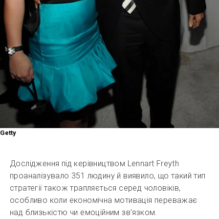
Getty
Дослідження під керівництвом Lennart Freyth
проаналізувало 351 людину й виявило, що такий тип
стратегії також трапляється серед чоловіків,
особливо коли економічна мотивація переважає
над близькістю чи емоційним зв’язком.