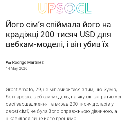
Його сім’я спіймала його на
крадіжці 200 тисяч USD для
вебкам-моделі, і він убив їх
Rodrigo Martínez
Por
14 May, 2026
Grant Amato, 29, не міг змиритися з тим, що Sylvia,
болгарська вебкам-модель, на яку він витратив усі
свої заощадження та вкрав 200 тисяч доларів у
своєї сім’ї, не була його справжньою дівчиною, а
цікавилася лише його грошима.