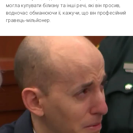
могла купувати білизну та інші речі, які він просив,
водночас обманюючи її, кажучи, що він професійний
гравець-мільйонер.