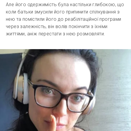
Але його одержимість була настільки глибокою, що
коли батьки змусили його припинити спілкування з
нею та помістили його до реабілітаційної програми
через залежність, він волів покінчити з їхніми
життями, аніж перестати з нею розмовляти.