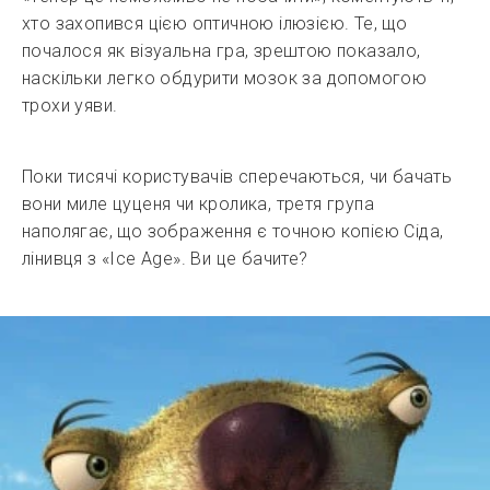
хто захопився цією оптичною ілюзією. Те, що
почалося як візуальна гра, зрештою показало,
наскільки легко обдурити мозок за допомогою
трохи уяви.
Поки тисячі користувачів сперечаються, чи бачать
вони миле цуценя чи кролика, третя група
наполягає, що зображення є точною копією Сіда,
лінивця з «Ice Age». Ви це бачите?