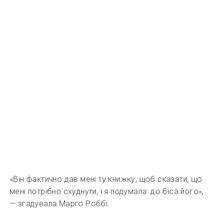
«Він фактично дав мені ту книжку, щоб сказати, що
мені потрібно схуднути, і я подумала: до біса його»,
— згадувала Марго Роббі.