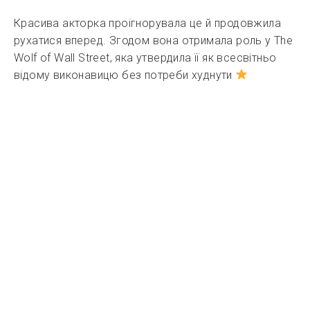
Красива акторка проігнорувала це й продовжила
рухатися вперед. Згодом вона отримала роль у The
Wolf of Wall Street, яка утвердила її як всесвітньо
відому виконавицю без потреби худнути