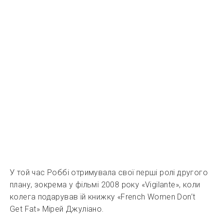
У той час Роббі отримувала свої перші ролі другого
плану, зокрема у фільмі 2008 року «Vigilante», коли
колега подарував їй книжку «French Women Don’t
Get Fat» Мірей Джуліано.