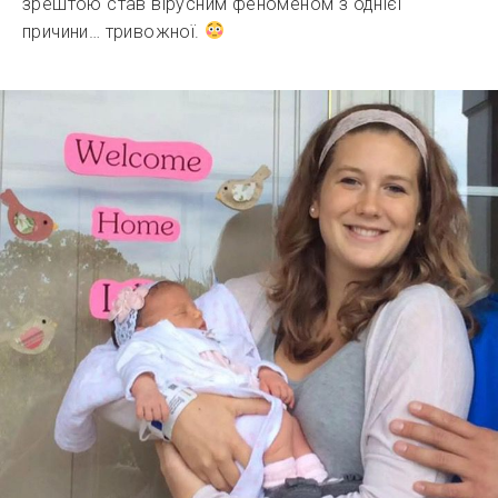
зрештою став вірусним феноменом з однієї
причини… тривожної.