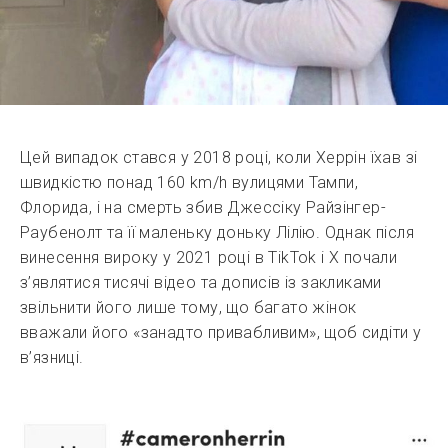
Цей випадок стався у 2018 році, коли Херрін їхав зі
швидкістю понад 160 km/h вулицями Тампи,
Флорида, і на смерть збив Джессіку Райзінгер-
Раубенолт та її маленьку доньку Лілію. Однак після
винесення вироку у 2021 році в TikTok і X почали
з’являтися тисячі відео та дописів із закликами
звільнити його лише тому, що багато жінок
вважали його «занадто привабливим», щоб сидіти у
в’язниці.