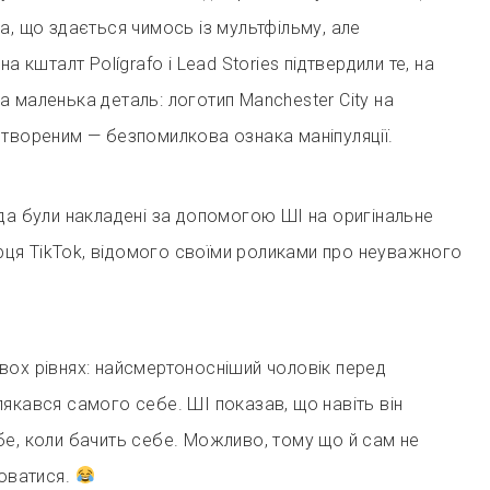
а, що здається чимось із мультфільму, але
а кшталт Polígrafo і Lead Stories підтвердили те, на
 маленька деталь: логотип Manchester City на
твореним — безпомилкова ознака маніпуляції.
да були накладені за допомогою ШІ на оригінальне
ворця TikTok, відомого своїми роликами про неуважного
вох рівнях: найсмертоносніший чоловік перед
якався самого себе. ШІ показав, що навіть він
е, коли бачить себе. Можливо, тому що й сам не
люватися.