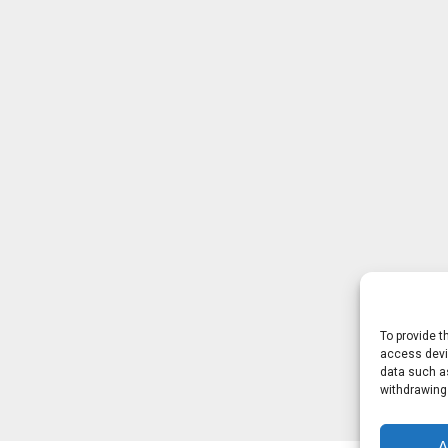
To provide t
access devic
data such as
withdrawing
A