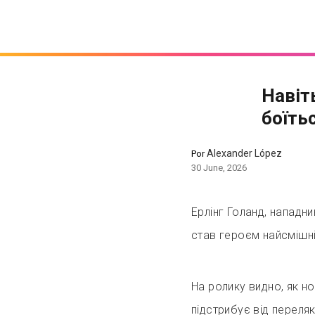
Навіт
боїть
Alexander López
Por
30 June, 2026
Ерлінг Голанд, нападник
став героєм найсмішн
На ролику видно, як н
підстрибує від переляк