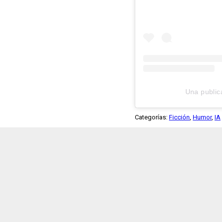
Una public
Categorías:
Ficción
,
Humor
,
IA