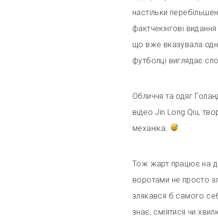
настільки перебільшен
фактчекінгові видання н
що вже вказувала одна
футболці виглядає спо
Обличчя та одяг Голан
відео Jin Long Qiu, т
механіка.
Тож жарт працює на д
воротами не просто зл
злякався б самого себ
знає, сміятися чи хви