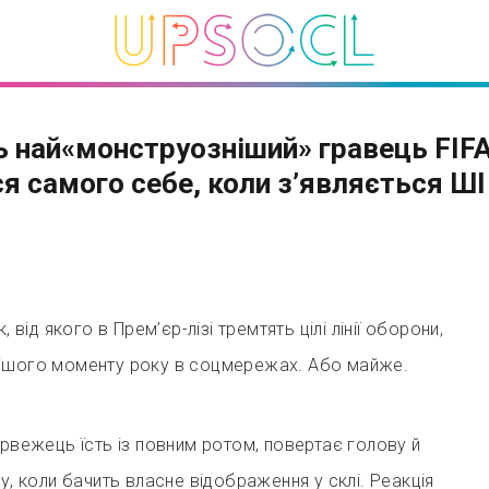
ь най«монструозніший» гравець FIF
ся самого себе, коли з’являється ШІ
, від якого в Прем’єр-лізі тремтять цілі лінії оборони,
ішого моменту року в соцмережах. Або майже.
орвежець їсть із повним ротом, повертає голову й
у, коли бачить власне відображення у склі. Реакція