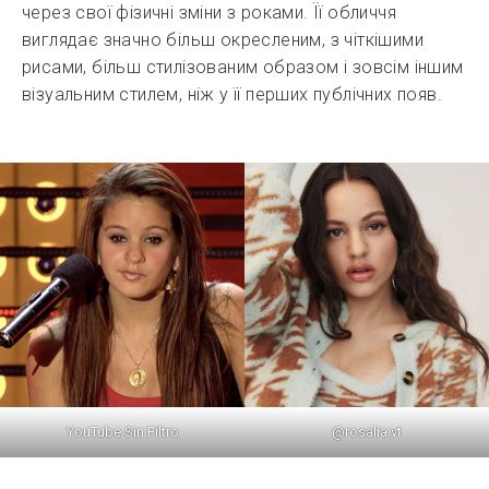
через свої фізичні зміни з роками. Її обличчя
виглядає значно більш окресленим, з чіткішими
рисами, більш стилізованим образом і зовсім іншим
візуальним стилем, ніж у її перших публічних появ.
@rosalia.vt
YouTube Sin Filtro