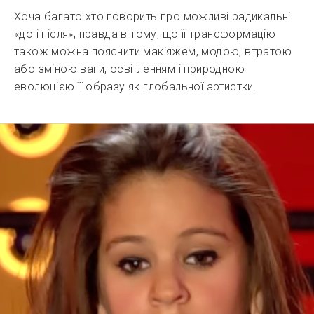
Хоча багато хто говорить про можливі радикальні
«до і після», правда в тому, що її трансформацію
також можна пояснити макіяжем, модою, втратою
або зміною ваги, освітленням і природною
еволюцією її образу як глобальної артистки.