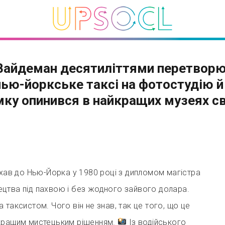
Вайдеман десятиліттями перетвор
нью-йоркське таксі на фотостудію й
мку опинився в найкращих музеях св
хав до Нью-Йорка у 1980 році з дипломом магістра
цтва під пахвою і без жодного зайвого долара.
 таксистом. Чого він не знав, так це того, що це
кращим мистецьким рішенням.
Із водійського