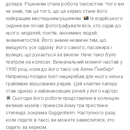
долара. Рішенням стала робота таксистом. Чого він
не знав, так це того, що це кермо стане його
найкращим мистецьким рішенням.
Із водійського
сидіння він почав фотографувати всіх, хто сідав до
нього: моделей, поетів, анонімних людей,
знаменитостей. Його знімки незвичні тим, що
вміщують усе одразу: його самого, пасажира і
вулицю, що рухається за вікном. Наче таксі було
театром на колесах. Визначальний момент настав у
1990 році, коли до його таксі сів Аллен Ґінзберґ.
Наприкінці поїздки поет нашкрябав для нього кілька
грайливих віршованих рядків. Цей клаптик паперу
став однією з найзнаковіших речей у його кар’єрі.
Сьогодні його роботи представлені в колекціях
великих музеїв і принесли йому три престижні
стипендії, зокрема Guggenheim. Наступного разу,
коли сядете в таксі, ви можете замислитися, хто
сидить за кермом.