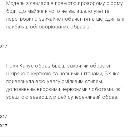
Модель з’явилася в повністю прозорому сірому
боді, що майже нічого не залишало уяві та
перетворило звичайне побачення на ще один із її
найбільш обговорюваних образів.
X17
Поки Kanye обрав більш закритий образ зі
шкіряною курткою та чорними штанами, Б’янка
привернула всю увагу сміливим стилем,
доповненим високими червоними чоботами, які
зрештою завершили цей суперечливий образ.
X17
X17