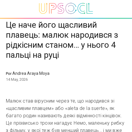
Це наче його щасливий
плавець: малюк народився з
рідкісним станом… у нього 4
пальці на руці
Andrea Araya Moya
Por
14 May, 2026
Малюк став вірусним через те, що народився зі
«щасливим плавцем» або «aleta de la suerte», як
багато родин називають деякі відмінності кінцівок.
Це прізвисько трохи нагадує Немо, маленьку рибку
з фільму, у якої теж був менший плавець… і ми вже