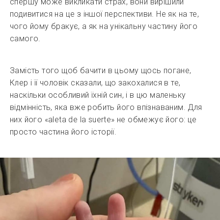
спершу може викликати страх, вони вирішили
подивитися на це з іншої перспективи. Не як на те,
чого йому бракує, а як на унікальну частину його
самого.
Замість того щоб бачити в цьому щось погане,
Клер і її чоловік сказали, що закохалися в те,
наскільки особливий їхній син, і в цю маленьку
відмінність, яка вже робить його впізнаваним. Для
них його «aleta de la suerte» не обмежує його: це
просто частина його історії.