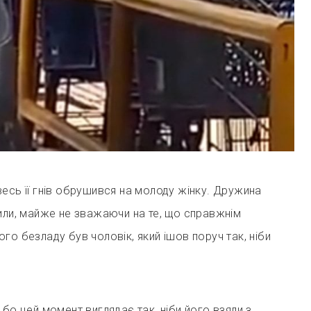
есь її гнів обрушився на молоду жінку. Дружина
или, майже не зважаючи на те, що справжнім
го безладу був чоловік, який ішов поруч так, ніби
 бо цей момент виглядає так, ніби його взяли з