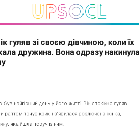
ік гуляв зі своєю дівчиною, коли їх
кала дружина. Вона одразу накинула
ну
 був найгірший день у його житті. Він спокійно гуляв
и раптом почув крик, і з’явилася розлючена жінка,
ину, яка йшла поруч із ним.