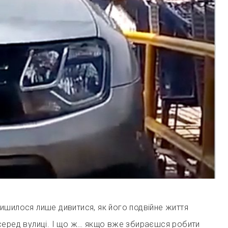
ишилося лише дивитися, як його подвійне життя
серед вулиці. І що ж… якщо вже збираєшся робити