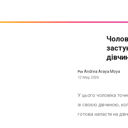
Чолов
засту
дівчи
Andrea Araya Moya
Por
12 May, 2026
У цього чоловіка точно
зі своєю дівчиною, кол
готова напасти на дівч