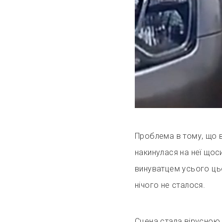
Проблема в тому, що в
накинулася на неї щос
винуватцем усього цьо
нічого не сталося.
Сцена стала вірусною,