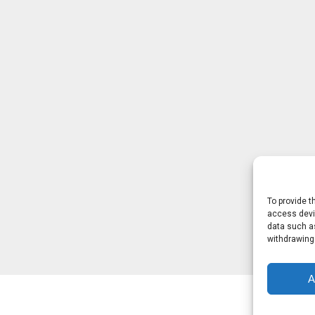
To provide t
access devic
data such as
withdrawing
A