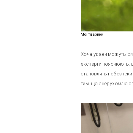
Мої тварини
Хоча удави можуть сяг
експерти пояснюють, щ
становлять небезпеки д
тим, що знерухомлюють