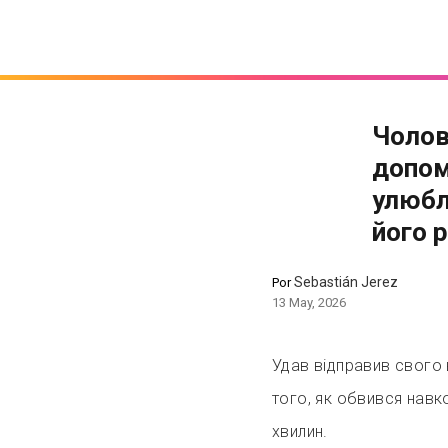
Чолов
допом
улюбл
його 
Sebastián Jerez
Por
13 May, 2026
Удав відправив свого 
того, як обвився навко
хвилин.