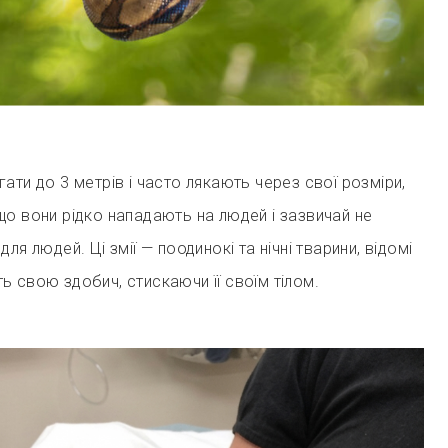
ати до 3 метрів і часто лякають через свої розміри,
о вони рідко нападають на людей і зазвичай не
ля людей. Ці змії — поодинокі та нічні тварини, відомі
 свою здобич, стискаючи її своїм тілом.