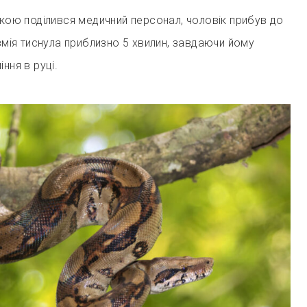
якою поділився медичний персонал, чоловік прибув до
 змія тиснула приблизно 5 хвилин, завдаючи йому
іння в руці.