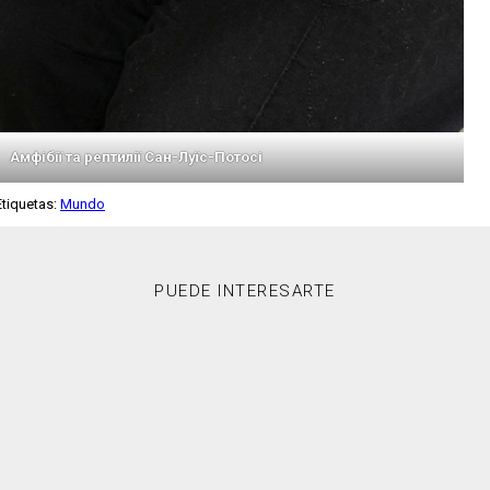
Амфібії та рептилії Сан-Луїс-Потосі
Etiquetas:
Mundo
PUEDE INTERESARTE