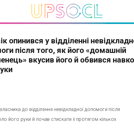
ік опинився у відділенні невідкладн
оги після того, як його «домашній
енець» вкусив його й обвився навк
руки
власника до відділення невідкладної допомоги після
ло його руки й почав стискати її протягом кількох