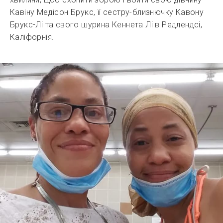
Кавіну Медісон Брукс, її сестру-близнючку Кавону
Брукс-Лі та свого шурина Кеннета Лі в Редлендсі,
Каліфорнія.