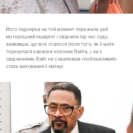
Його падчерка на той момент пережила цей
моторошний інцидент і свідчила під час суду,
заявивши, що все сталося після того, як її мати
торкнулася караоке-колонки Вайта, і, за її
свідченнями, Вайт не схвалював «поблажливий»
стиль виховання її матері.