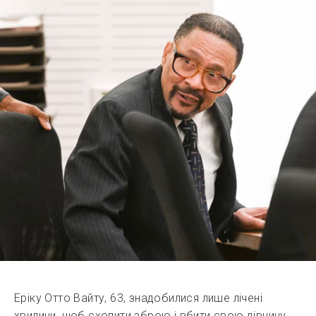
Еріку Отто Вайту, 63, знадобилися лише лічені
хвилини, щоб схопити зброю і вбити свою дівчину