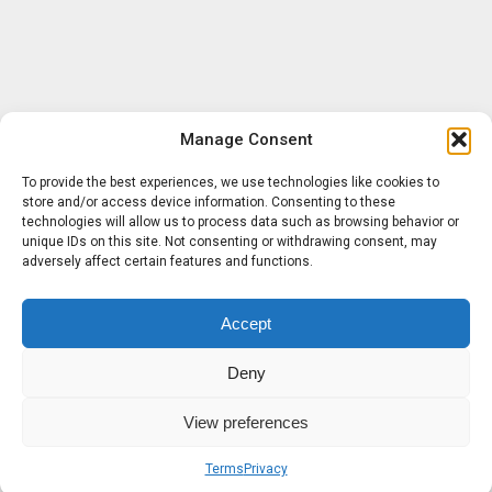
Manage Consent
To provide the best experiences, we use technologies like cookies to
store and/or access device information. Consenting to these
technologies will allow us to process data such as browsing behavior or
unique IDs on this site. Not consenting or withdrawing consent, may
adversely affect certain features and functions.
Accept
Deny
View preferences
Terms
Privacy
Sobre nosotros
Términos
Privacidad