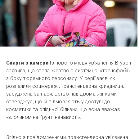
Скарги з камери
Із нового місця ув’язнення Bryson
заявила, що стала жертвою системної «трансфобії»
з боку тюремного персоналу. У серії заяв, які
розпалили соцмережі, трансгендерна кривдниця,
засуджена за насильство над двома жінками,
стверджує, що їй відмовляють у доступі до
косметики та спідньої білизни, що вона вважає
«злочином на ґрунті ненависті».
Згідно з повідомленнями, трансгендерна ув’язнена