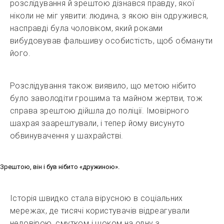
розслідування й зрештою дізнався правду, якої
ніколи не міг уявити: людина, з якою він одружився,
насправді була чоловіком, який роками
вибудовував фальшиву особистість, щоб обманути
його.
Розслідування також виявило, що метою нібито
було заволодіти грошима та майном жертви, тож
справа зрештою дійшла до поліції. Імовірного
шахрая заарештували, і тепер йому висунуто
обвинувачення у шахрайстві.
Зрештою, він і був нібито «дружиною».
Історія швидко стала вірусною в соціальних
мережах, де тисячі користувачів відреагували
недовірою, смутком і шоком на одну з