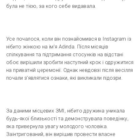
була не тією, за кого себе видавала.
Усе почалося, коли він познайомився в Instagram із
нібито жінкою на ім’я Adinda. Після місяців
спілкування та підтримання стосунків на відстані
обоє вирішили зробити наступний крок і одружитися
на приватній церемонії. Однак невдовзі після весілля
почали з’являтися ознаки, які викликали підозри.
За даними місцевих ЗМІ, нібито дружина уникала
будь-якої близькості та демонструвала поведінку,
яка привернула увагу молодого чоловіка.
Заінтригований, він вирішив провести власне