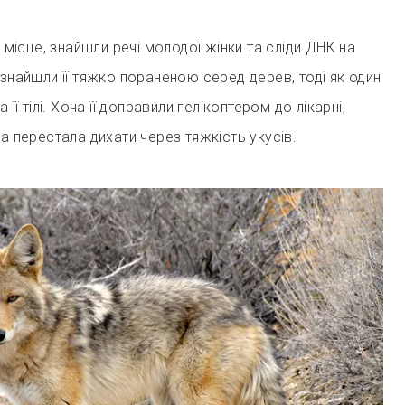
а місце, знайшли речі молодої жінки та сліди ДНК на
 знайшли її тяжко пораненою серед дерев, тоді як один
 її тілі. Хоча її доправили гелікоптером до лікарні,
на перестала дихати через тяжкість укусів.