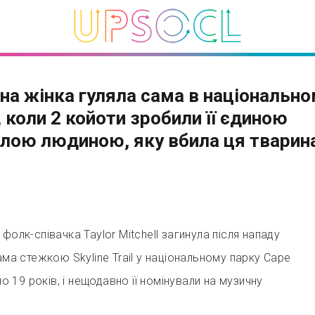
чна жінка гуляла сама в національн
, коли 2 койоти зробили її єдиною
лою людиною, яку вбила ця тварин
фолк-співачка Taylor Mitchell загинула після нападу
ама стежкою Skyline Trail у національному парку Cape
ло 19 років, і нещодавно її номінували на музичну