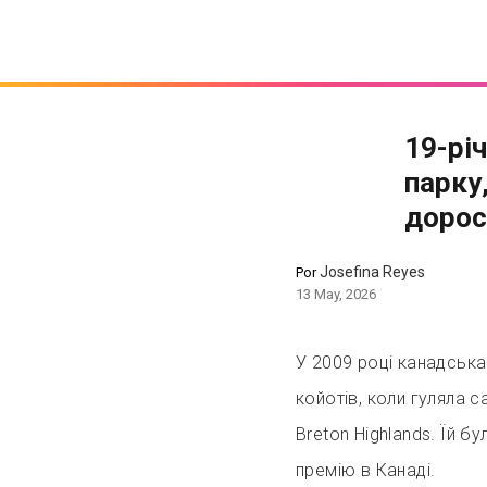
19-рі
парку
дорос
Josefina Reyes
Por
13 May, 2026
У 2009 році канадська 
койотів, коли гуляла с
Breton Highlands. Їй бу
премію в Канаді.