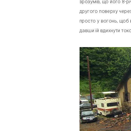
зрозумів, що його 8-р
другого поверху через
просто у вогонь, щоб в
давши їй вдихнути ток