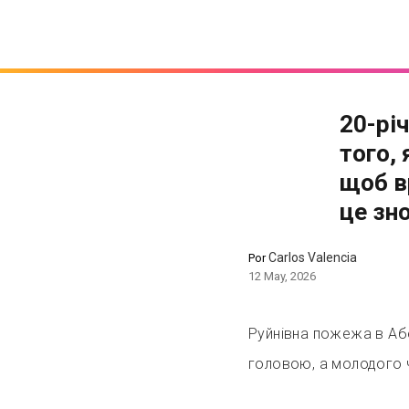
20-рі
того,
щоб в
це зн
Carlos Valencia
Por
12 May, 2026
Руйнівна пожежа в Абе
головою, а молодого ч