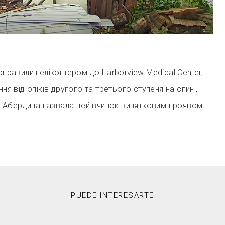
оправили гелікоптером до Harborview Medical Center,
ння від опіків другого та третього ступеня на спині,
ція Абердина назвала цей вчинок винятковим проявом
PUEDE INTERESARTE