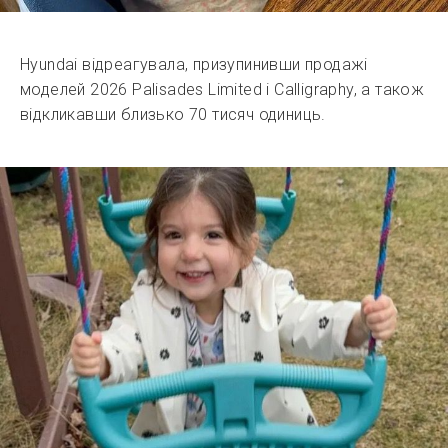
Hyundai відреагувала, призупинивши продажі
моделей 2026 Palisades Limited і Calligraphy, а також
відкликавши близько 70 тисяч одиниць.