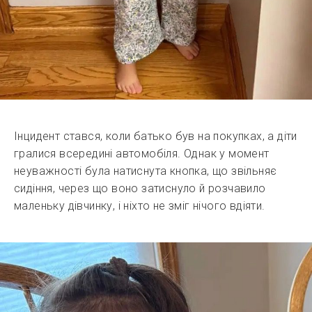
Інцидент стався, коли батько був на покупках, а діти
гралися всередині автомобіля. Однак у момент
неуважності була натиснута кнопка, що звільняє
сидіння, через що воно затиснуло й розчавило
маленьку дівчинку, і ніхто не зміг нічого вдіяти.