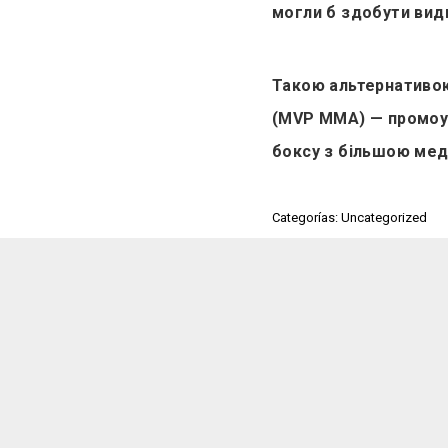
могли б здобути види
Такою альтернативою
(MVP MMA) — промоуш
боксу з більшою мед
Categorías: Uncategorized