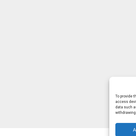
To provide t
access devic
data such as
withdrawing
A