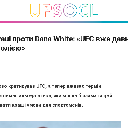
Paul проти Dana White: «UFC вже дав
олією»
ово критикував UFC, а тепер вживає термін
и немає альтернативи, яка могла б зламати цей
вати кращі умови для спортсменів.