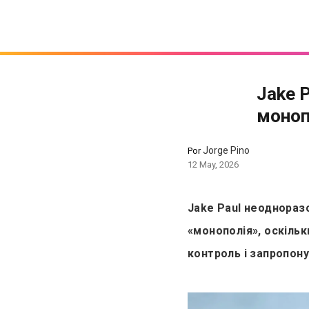
Jake 
моноп
Jorge Pino
Por
12 May, 2026
Jake Paul неоднораз
«монополія», оскільк
контроль і запропону