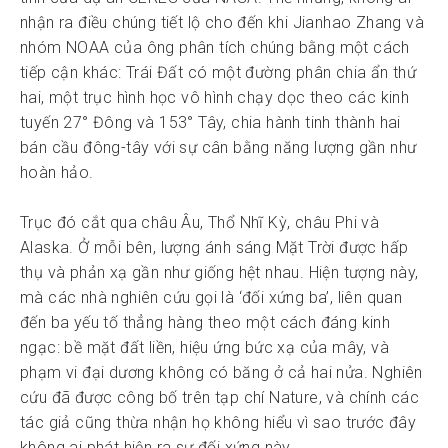
nhận ra điều chúng tiết lộ cho đến khi Jianhao Zhang và
nhóm NOAA của ông phân tích chúng bằng một cách
tiếp cận khác: Trái Đất có một đường phân chia ẩn thứ
hai, một trục hình học vô hình chạy dọc theo các kinh
tuyến 27° Đông và 153° Tây, chia hành tinh thành hai
bán cầu đông-tây với sự cân bằng năng lượng gần như
hoàn hảo.
Trục đó cắt qua châu Âu, Thổ Nhĩ Kỳ, châu Phi và
Alaska. Ở mỗi bên, lượng ánh sáng Mặt Trời được hấp
thụ và phản xạ gần như giống hệt nhau. Hiện tượng này,
mà các nhà nghiên cứu gọi là ‘đối xứng ba’, liên quan
đến ba yếu tố thẳng hàng theo một cách đáng kinh
ngạc: bề mặt đất liền, hiệu ứng bức xạ của mây, và
phạm vi đại dương không có băng ở cả hai nửa. Nghiên
cứu đã được công bố trên tạp chí Nature, và chính các
tác giả cũng thừa nhận họ không hiểu vì sao trước đây
không ai phát hiện ra sự đối xứng này.