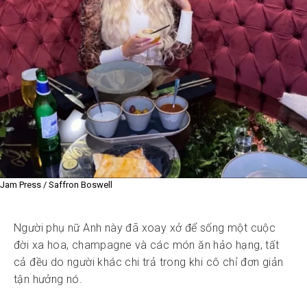
Jam Press / Saffron Boswell
Người phụ nữ Anh này đã xoay xở để sống một cuộc
đời xa hoa, champagne và các món ăn hảo hạng, tất
cả đều do người khác chi trả trong khi cô chỉ đơn giản
tận hưởng nó.