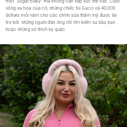
một “Sugar Baby” mà không cần tiếp xúc thể xác. Cuộc
sống xa hoa của cô, những chiếc túi Gucci và 40,000
dollars mỗi năm cho các chỉnh sửa thẩm mỹ được tài
trợ bởi những người đàn ông chỉ tìm kiếm sự bầu bạn…
hoặc những sở thích kỳ quặc.