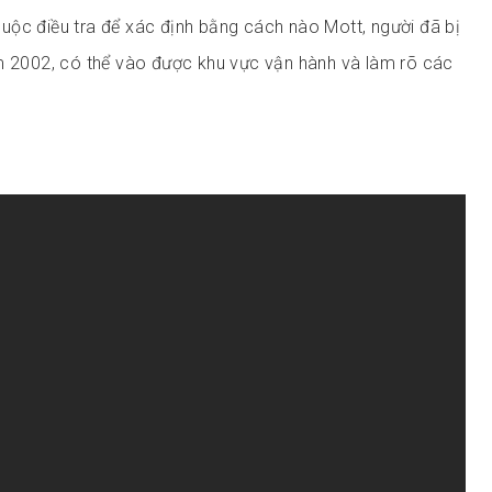
ộc điều tra để xác định bằng cách nào Mott, người đã bị
m 2002, có thể vào được khu vực vận hành và làm rõ các