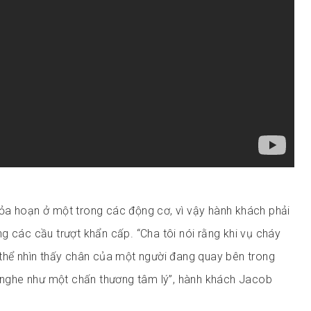
ỏa hoạn ở một trong các động cơ, vì vậy hành khách phải
g các cầu trượt khẩn cấp. “Cha tôi nói rằng khi vụ cháy
thể nhìn thấy chân của một người đang quay bên trong
i nghe như một chấn thương tâm lý”, hành khách Jacob