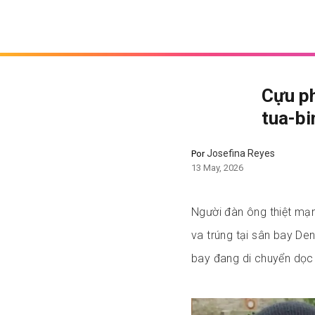
Cựu ph
tua-bi
Josefina Reyes
Por
13 May, 2026
Người đàn ông thiệt mạn
va trúng tại sân bay De
bay đang di chuyển dọc