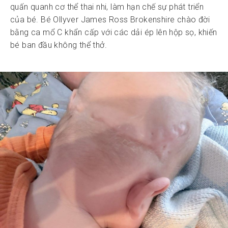
quấn quanh cơ thể thai nhi, làm hạn chế sự phát triển
của bé. Bé Ollyver James Ross Brokenshire chào đời
bằng ca mổ C khẩn cấp với các dải ép lên hộp sọ, khiến
bé ban đầu không thể thở.