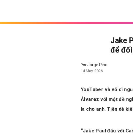
Jake P
để đối
Jorge Pino
Por
14 May, 2026
YouTuber và võ sĩ ngư
Álvarez với một đề nghị
la cho anh. Tiền dễ ki
“Jake Paul đấu với Can