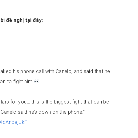
ời đề nghị tại đây:
eaked his phone call with Canelo, and said that he
on to fight him
lars for you… this is the biggest fight that can be
 Canelo said he’s down on the phone.”
m/XdAnoajUkF