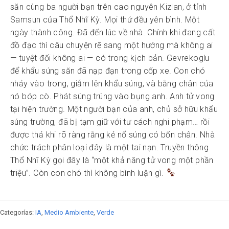
săn cùng ba người bạn trên cao nguyên Kizlan, ở tỉnh
Samsun của Thổ Nhĩ Kỳ. Mọi thứ đều yên bình. Một
ngày thành công. Đã đến lúc về nhà. Chính khi đang cất
đồ đạc thì câu chuyện rẽ sang một hướng mà không ai
— tuyệt đối không ai — có trong kịch bản. Gevrekoglu
để khẩu súng săn đã nạp đạn trong cốp xe. Con chó
nhảy vào trong, giẫm lên khẩu súng, và bằng chân của
nó bóp cò. Phát súng trúng vào bụng anh. Anh tử vong
tại hiện trường. Một người bạn của anh, chủ sở hữu khẩu
súng trường, đã bị tạm giữ với tư cách nghi phạm… rồi
được thả khi rõ ràng rằng kẻ nổ súng có bốn chân. Nhà
chức trách phân loại đây là một tai nạn. Truyền thông
Thổ Nhĩ Kỳ gọi đây là “một khả năng tử vong một phần
triệu”. Còn con chó thì không bình luận gì.
Categorías:
IA
,
Medio Ambiente
,
Verde