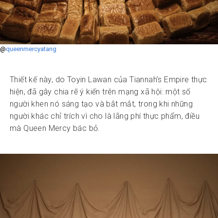
@
queenmercyatang
Thiết kế này, do Toyin Lawan của Tiannah’s Empire thực
hiện, đã gây chia rẽ ý kiến trên mạng xã hội: một số
người khen nó sáng tạo và bắt mắt, trong khi những
người khác chỉ trích vì cho là lãng phí thực phẩm, điều
mà Queen Mercy bác bỏ.