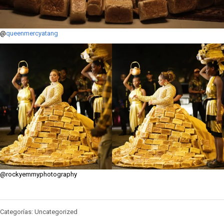
@
queenmercyatang
@rockyemmyphotography
Categorías: Uncategorized