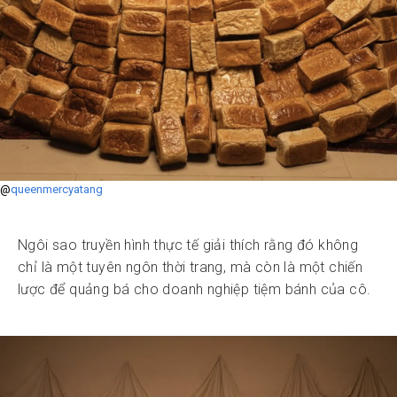
@
queenmercyatang
Ngôi sao truyền hình thực tế giải thích rằng đó không
chỉ là một tuyên ngôn thời trang, mà còn là một chiến
lược để quảng bá cho doanh nghiệp tiệm bánh của cô.