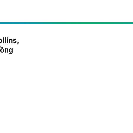
llins,
đồng