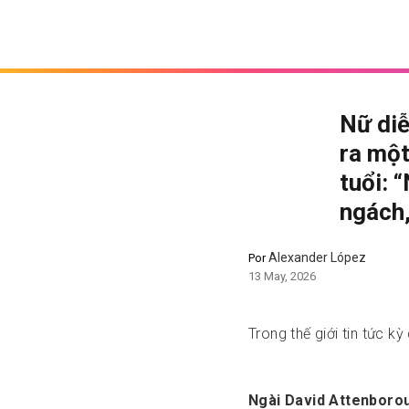
Nữ diễ
ra một
tuổi: 
ngách,
Alexander López
Por
13 May, 2026
Trong thế giới tin tức k
Ngài David Attenboro