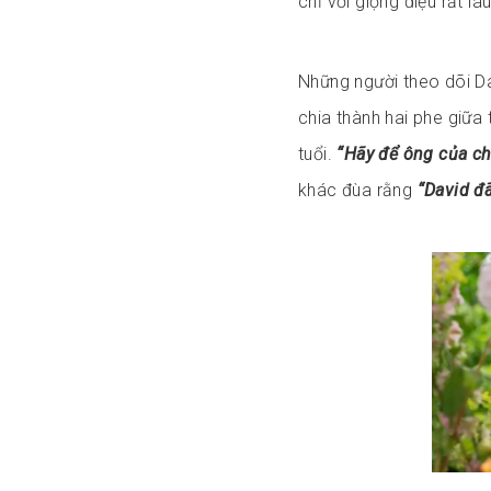
chỉ với giọng điệu rất láu
Những người theo dõi Dav
chia thành hai phe giữa
tuổi.
“Hãy để ông của ch
khác đùa rằng
“David đ