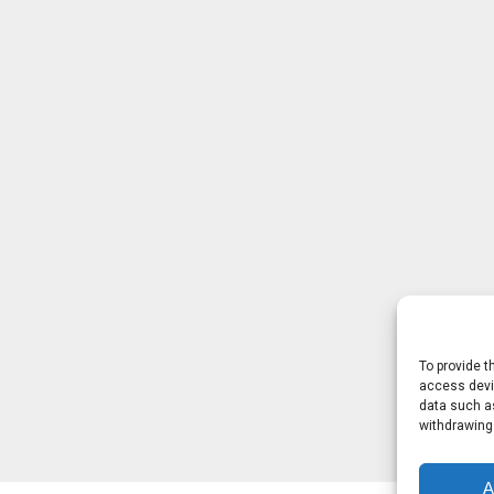
To provide t
access devic
data such as
withdrawing
A