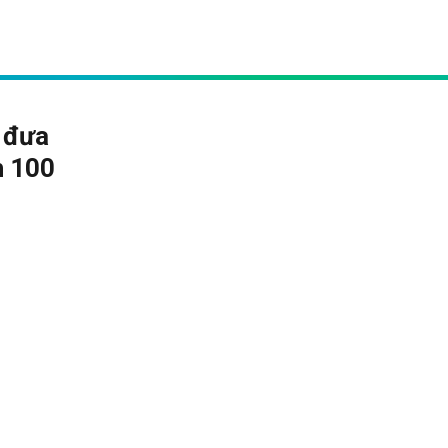
ã đưa
h 100