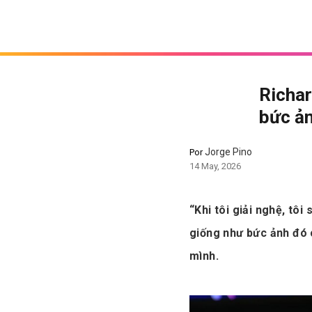
Richar
bức ản
Jorge Pino
Por
14 May, 2026
“Khi tôi giải nghệ, tô
giống như bức ảnh đó c
mình.