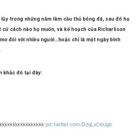
ch lũy trong những năm làm cầu thủ bóng đá, sau đó họ
ất cứ cách nào họ muốn, và kế hoạch của Richarlison
 mơ đối với nhiều người…hoặc chỉ là một ngày bình
.
 khắc đó tại đây:
kkkkkkkkkkkkkkkkkk
pic.twitter.com/DzqLxO6Ugb