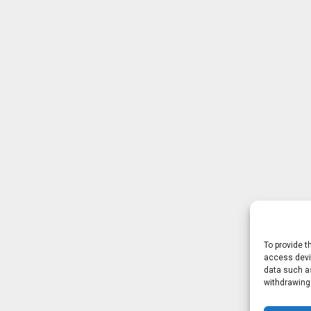
To provide t
access devic
data such as
withdrawing