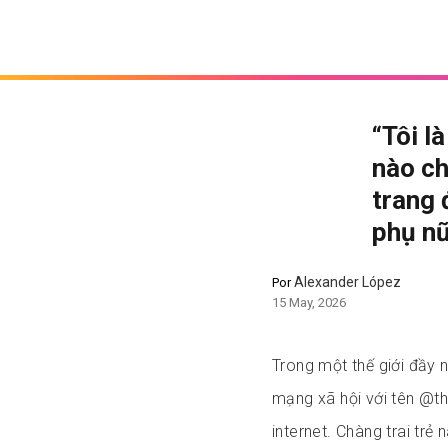
“Tôi l
nào ch
trang 
phụ n
Alexander López
Por
15 May, 2026
Trong một thế giới đầy 
mạng xã hội với tên @t
internet. Chàng trai tr