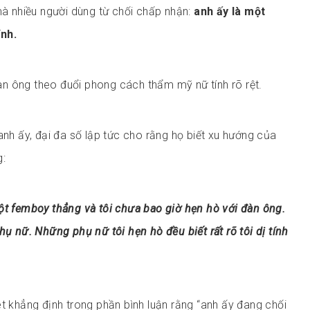
 mà nhiều người dùng từ chối chấp nhận:
anh ấy là một
nh.
n ông theo đuổi phong cách thẩm mỹ nữ tính rõ rệt.
anh ấy, đại đa số lập tức cho rằng họ biết xu hướng của
g:
ột femboy thẳng và tôi chưa bao giờ hẹn hò với đàn ông.
hụ nữ. Những phụ nữ tôi hẹn hò đều biết rất rõ tôi dị tính
et khẳng định trong phần bình luận rằng “anh ấy đang chối