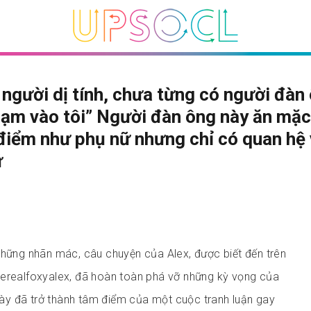
à người dị tính, chưa từng có người đàn
ạm vào tôi” Người đàn ông này ăn mặc
điểm như phụ nữ nhưng chỉ có quan hệ 
ữ
những nhãn mác, câu chuyện của Alex, được biết đến trên
herealfoxyalex, đã hoàn toàn phá vỡ những kỳ vọng của
ẻ này đã trở thành tâm điểm của một cuộc tranh luận gay