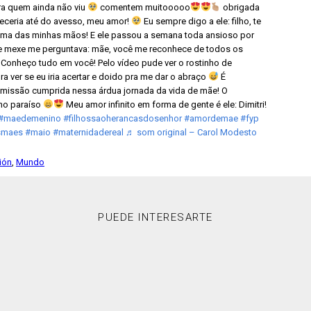
a quem ainda não viu
comentem muitooooo
obrigada
eceria até do avesso, meu amor!
Eu sempre digo a ele: filho, te
ma das minhas mãos! E ele passou a semana toda ansioso por
e mexe me perguntava: mãe, você me reconhece de todos os
ho! Conheço tudo em você! Pelo vídeo pude ver o rostinho de
a ver se eu iria acertar e doido pra me dar o abraço
É
missão cumprida nessa árdua jornada da vida de mãe! O
no paraíso
Meu amor infinito em forma de gente é ele: Dimitri!
#maedemenino
#filhossaoherancasdosenhor
#amordemae
#fyp
smaes
#maio
#maternidadereal
♬ som original – Carol Modesto
ción
,
Mundo
PUEDE INTERESARTE