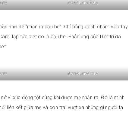
esto
@carol_modesto
 cần nhìn để “nhận ra cậu bé”. Chỉ bằng cách chạm vào tay
arol lập tức biết đó là cậu bé. Phản ứng của Dimitri đã
net.
esto
@carol_modesto
nở vì xúc động tột cùng khi được mẹ nhận ra. Đó là minh
i liên kết giữa mẹ và con trai vượt xa những gì người ta