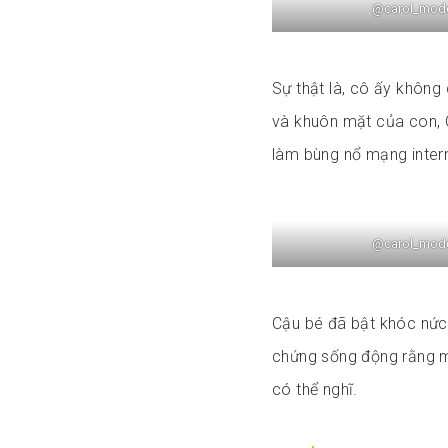
@carol_mod
Sự thật là, cô ấy không
và khuôn mặt của con, C
làm bùng nổ mạng inter
@carol_mod
Cậu bé đã bật khóc nức 
chứng sống động rằng mố
có thể nghĩ.