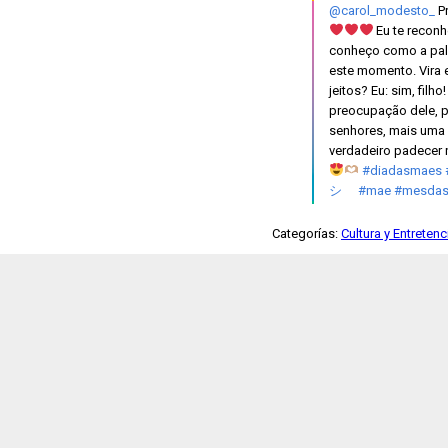
@carol_modesto_
Pr
Eu te reconh
conheço como a pal
este momento. Vira 
jeitos? Eu: sim, fil
preocupação dele, pr
senhores, mais uma 
verdadeiro padecer 
#diadasmaes
シ゚
#mae
#mesda
Categorías:
Cultura y Entreten