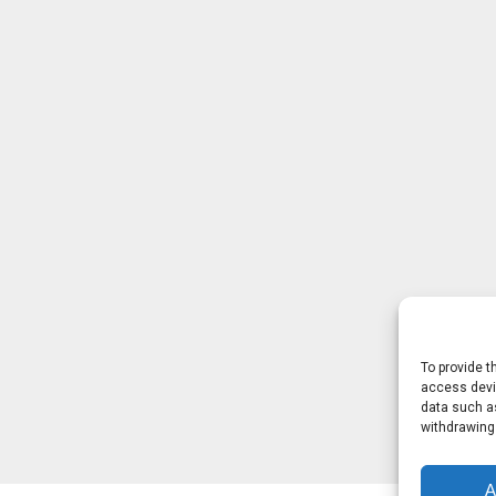
To provide t
access devic
data such as
withdrawing
A