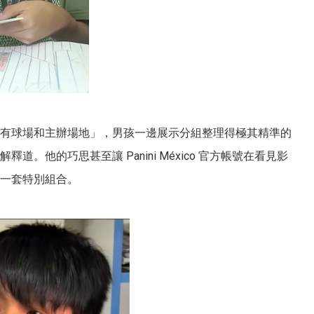
有球場和主辦場地」，男孩一邊展示分組整理得極其精準的
道。他的巧思甚至讓 Panini México 官方帳號在看見影
一套特別組合。