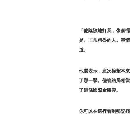
「他陰險地打我，像個懦
是。非常粗魯的人。事情發
道。
他還表示，這次撞擊本來
了那一擊。儘管結局相當戲
了這條國際金腰帶。
你可以在這裡看到那記殘