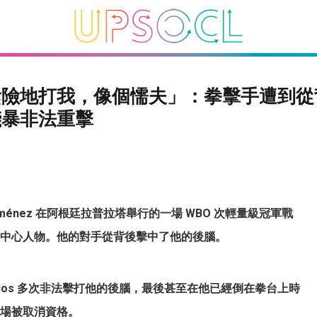
陰險地打我，像個懦夫」：拳擊手遭到從
殘暴非法重擊
Giménez 在阿根廷拉普拉塔舉行的一場 WBO 次輕量級冠軍戰
中心人物。他的對手從背後擊中了他的後腦。
z Uncos 多次非法擊打他的後腦，最後甚至在他已經倒在拳台上時
場被取消資格。