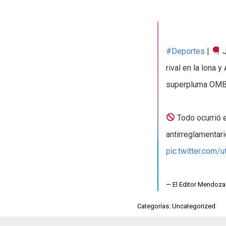
#Deportes
|
J
rival en la lona 
superpluma OMB
Todo ocurrió 
antirreglamentari
pic.twitter.com
— El Editor Mendoz
Categorías: Uncategorized