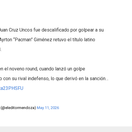
uan Cruz Uncos fue descalificado por golpear a su
y Ayrton “Pacman” Giménez retuvo el título latino
.
en el noveno round, cuando lanzó un golpe
o con su rival indefenso, lo que derivó en la sanción…
/uta23PHSFU
a (@eleditormendoza)
May 11, 2026