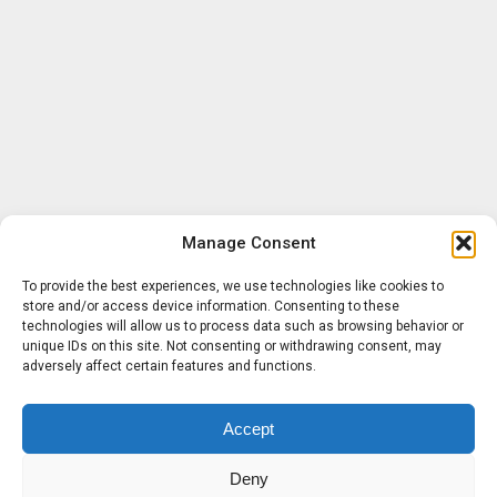
Manage Consent
To provide the best experiences, we use technologies like cookies to
store and/or access device information. Consenting to these
technologies will allow us to process data such as browsing behavior or
unique IDs on this site. Not consenting or withdrawing consent, may
adversely affect certain features and functions.
Accept
Deny