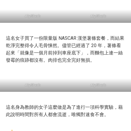
Aly.Sherb
Aly.Sherb
這名女子買了一份限量版 NASCAR 漢堡薯條套餐，而結果
乾淨完整得令人毛骨悚然。儘管已經過了 20 年，薯條看
起來「就像是一個月前掉到車座底下」，而麵包上連一絲
發霉的痕跡都沒有。肉排也完全完好無損。
Aly.Sherb
Aly.Sherb
這名身為教師的女子這麼做是為了進行一項科學實驗，藉
此說明時間對所有人都會流逝，唯獨對速食不會。