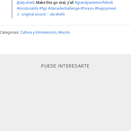
@aly.sherb
Make this go viral, y’all
#grandparentsoftiktok
#mcdonalds
#fyp
#decadechallenge
#foryou
#happymeal
♬ original sound – aly.sherb
Categorías:
Cultura y Entretención
,
Mundo
PUEDE INTERESARTE