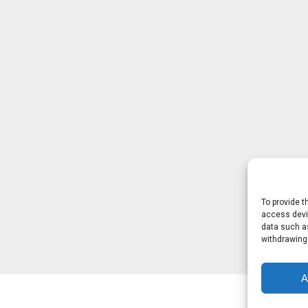
To provide t
access devic
data such as
withdrawing
A