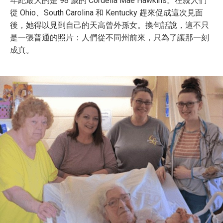
年紀最大的是 98 歲的 Cordelia Mae Hawkins。在親人們
從 Ohio、South Carolina 和 Kentucky 趕來促成這次見面
後，她得以見到自己的天高曾外孫女。換句話說，這不只
是一張普通的照片：人們從不同州前來，只為了讓那一刻
成真。