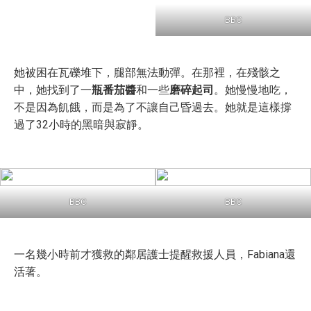
BBC
她被困在瓦礫堆下，腿部無法動彈。在那裡，在殘骸之
中，她找到了一
瓶番茄醬
和一些
磨碎起司
。她慢慢地吃，
不是因為飢餓，而是為了不讓自己昏過去。她就是這樣撐
過了32小時的黑暗與寂靜。
BBC
BBC
一名幾小時前才獲救的鄰居護士提醒救援人員，Fabiana還
活著。