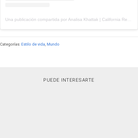
Una publicación compartida por Analisa Khattak | California Realtor (@analisatherealtor)
Categorías:
Estilo de vida
,
Mundo
PUEDE INTERESARTE