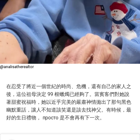
@analisatherealtor
在忍受了將近一個世紀的時尚、危機，還有自己的家人之
後，這位祖母決定 99 根蠟燭已經夠了。當賓客們對她說
著甜蜜祝福時，她以近乎完美的嚴肅神情拋出了那句黑色
幽默重話，讓人不知道該笑還是該去找神父。有時候，最
好的生日禮物， просто 是不會再有下一次。